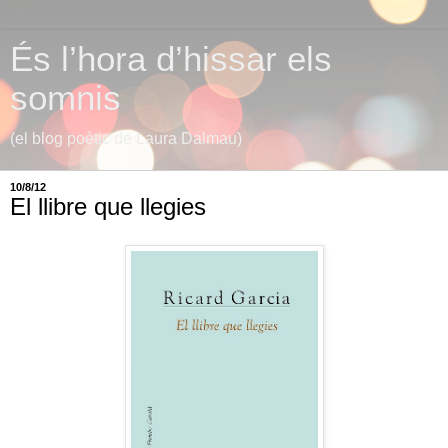
És l’hora d’hissar els
somnis
(el blog poètic de Laura Dalmau)
10/8/12
El llibre que llegies